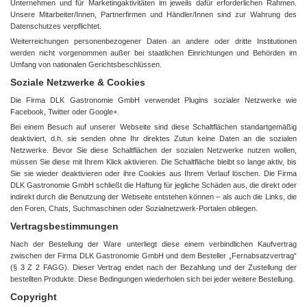
Unternehmen und für Marketingaktivitäten im jeweils dafür erforderlichen Rahmen.
Unsere Mitarbeiter/Innen, Partnerfirmen und Händler/Innen sind zur Wahrung des
Datenschutzes verpflichtet.
Weiterreichungen personenbezogener Daten an andere oder dritte Institutionen
werden nicht vorgenommen außer bei staatlichen Einrichtungen und Behörden im
Umfang von nationalen Gerichtsbeschlüssen.
Soziale Netzwerke & Cookies
Die Firma DLK Gastronomie GmbH verwendet Plugins sozialer Netzwerke wie
Facebook, Twitter oder Google+.
Bei einem Besuch auf unserer Webseite sind diese Schaltflächen standartgemäßig
deaktiviert, d.h. sie senden ohne Ihr direktes Zutun keine Daten an die sozialen
Netzwerke. Bevor Sie diese Schaltflächen der sozialen Netzwerke nutzen wollen,
müssen Sie diese mit Ihrem Klick aktivieren. Die Schaltfläche bleibt so lange aktiv, bis
Sie sie wieder deaktivieren oder ihre Cookies aus Ihrem Verlauf löschen. Die Firma
DLK Gastronomie GmbH schließt die Haftung für jegliche Schäden aus, die direkt oder
indirekt durch die Benutzung der Webseite entstehen können – als auch die Links, die
den Foren, Chats, Suchmaschinen oder Sozialnetzwerk-Portalen obliegen.
Vertragsbestimmungen
Nach der Bestellung der Ware unterliegt diese einem verbindlichen Kaufvertrag
zwischen der Firma DLK Gastronomie GmbH und dem Besteller „Fernabsatzvertrag“
(§ 3 Z 2 FAGG). Dieser Vertrag endet nach der Bezahlung und der Zustellung der
bestellten Produkte. Diese Bedingungen wiederholen sich bei jeder weitere Bestellung.
Copyright